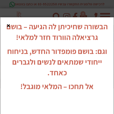
לרכישה טלפונית התקשרו עכשיו 03-9522250 או כתבו בווצאפ
0
טלפון
×
הבשורה שחיכיתן לה הגיעה – בושם
גרציאלה הוורוד חזר למלאי!
וגם: בושם פומפדור החדש, בניחוח
ייחודי שמתאים לנשים ולגברים
כאחד.
אל תחכו – המלאי מוגבל!
סדרת האיפור החדשה