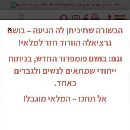
לרכישה טלפונית התקשרו עכשיו 03-9522250 או כתבו בווצאפ
0
טלפון
×
הבשורה שחיכיתן לה הגיעה – בושם
גרציאלה הוורוד חזר למלאי!
וגם: בושם פומפדור החדש, בניחוח
ייחודי שמתאים לנשים ולגברים
כאחד.
אל תחכו – המלאי מוגבל!
מצעים - ROMANTIC NIGHTS
לרכישה 03-5360645 שלוחה 111