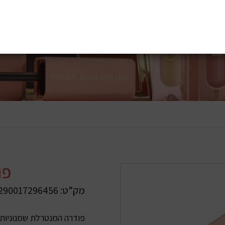
פודר
מק”ט:
290017296456
פודרה המנטרלת שמנוניות וב