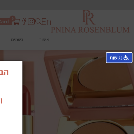
0
איפור
בשמים
נגישות
הבש
ו