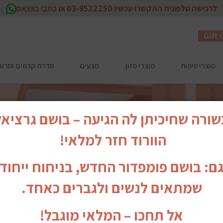
לרכישה טלפונית התקשרו עכשיו 03-9522250 או כתבו בווצאפ
מוצרי טיפוח
מוצרי מזון
מצעים
סדרת קרמים וסרום לפנים EX
ורה שחיכיתן לה הגיעה – בושם גרציא
הוורוד חזר למלאי!
גם: בושם פומפדור החדש, בניחוח ייחודי
שמתאים לנשים ולגברים כאחד.
אל תחכו – המלאי מוגבל!