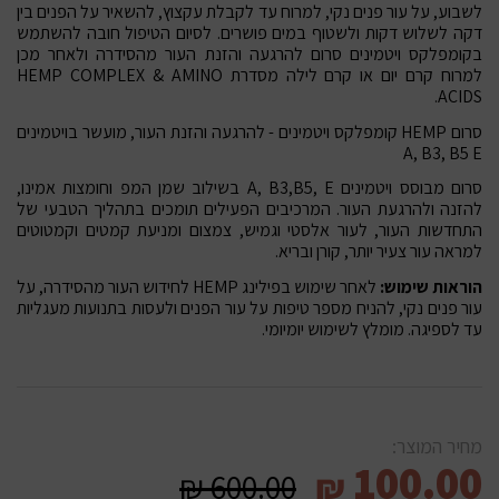
לשבוע, על עור פנים נקי, למרוח עד לקבלת עקצוץ, להשאיר על הפנים בין
דקה לשלוש דקות ולשטוף במים פושרים. לסיום הטיפול חובה להשתמש
בקומפלקס ויטמינים סרום להרגעה והזנת העור מהסידרה ולאחר מכן
למרוח קרם יום או קרם לילה מסדרת HEMP COMPLEX & AMINO
ACIDS.
סרום HEMP קומפלקס ויטמינים - להרגעה והזנת העור, מועשר בויטמינים
A, B3, B5 E
סרום מבוסס ויטמינים A, B3,B5, E בשילוב שמן המפ וחומצות אמינו,
להזנה ולהרגעת העור. המרכיבים הפעילים תומכים בתהליך הטבעי של
התחדשות העור, לעור אלסטי וגמיש, צמצום ומניעת קמטים וקמטוטים
למראה עור צעיר יותר, קורן ובריא.
הוראות שימוש:
לאחר שימוש בפילינג HEMP לחידוש העור מהסידרה, על
עור פנים נקי, להניח מספר טיפות על עור הפנים ולעסות בתנועות מעגליות
עד לספיגה. מומלץ לשימוש יומיומי.
מחיר המוצר:
100.00
₪
600.00
₪