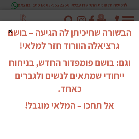
לרכישה טלפונית התקשרו עכשיו 03-9522250 או כתבו בווצאפ
0
טלפון
×
הבשורה שחיכיתן לה הגיעה – בושם
גרציאלה הוורוד חזר למלאי!
וגם: בושם פומפדור החדש, בניחוח
ייחודי שמתאים לנשים ולגברים
כאחד.
אל תחכו – המלאי מוגבל!