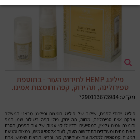
פילינג HEMP לחידוש העור - בתוספת
ספירולינה, תה ירוק, קפה וחומצות אמינו.
מק”ט:
7290113673984
פילינג ייחודי לפנים, שילוב של פילינג חומצות ופילינג מכאני המשלב
אבקת אצת ספירולינה, מרווה, תה ירוק, פולי קפה בשילוב שמן המפ
וחומצת אמינו גליצין, המסייעים יחדיו לניקוי עמוק של עור הפנים, הסרת
תאים מתים ומעודדים התחדשות העור, לעור אלסטי וגמיש, צמצום ומניעת
קמטים וקמטוטים למראה עור צעיר יותר, קורן ובריא. הוראות שימוש: אחת