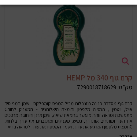
קרם גוף 340 מל HEMP
מק”ט:
7290018718629
קרם גוף מסדרת פנינה רוזנבלום מכיל המפס קומפלקס - שמן המפ סיד
אויל, ויטמין
, תמצית מלפפון וחומצה היאלורונית - המעניק לחות
C
מתמשכת ומראה זוהר. מועשר בחמאת שיאה, שמן ארגן וחוחובה מרככים
את העור ומותירים אותו רך, גמיש, מעניקים ומתגברים את עורך בלחות.
C
תמצית מלפפון המרגיע את עורך. ויטמין
המטפח את עורך למראה בריא.
אזהרה