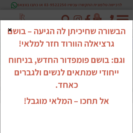
לרכישה טלפונית התקשרו עכשיו 03-9522250 או כתבו בווצאפ
0
טלפון
×
הבשורה שחיכיתן לה הגיעה – בושם
גרציאלה הוורוד חזר למלאי!
וגם: בושם פומפדור החדש, בניחוח
ייחודי שמתאים לנשים ולגברים
כאחד.
אל תחכו – המלאי מוגבל!