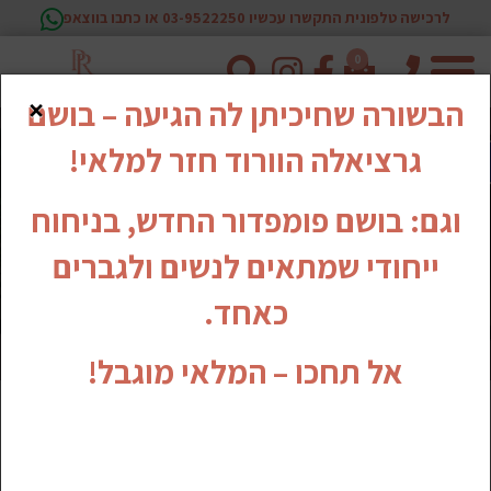
לרכישה טלפונית התקשרו עכשיו 03-9522250 או כתבו בווצאפ
0
טלפון
×
הבשורה שחיכיתן לה הגיעה – בושם
גרציאלה הוורוד חזר למלאי!
וגם: בושם פומפדור החדש, בניחוח
ייחודי שמתאים לנשים ולגברים
כאחד.
אל תחכו – המלאי מוגבל!