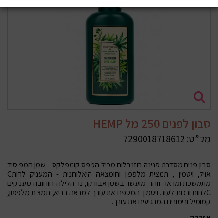
סבון לפנים 250 מל HEMP
מק”ט:
7290018718612
סבון פנים מסדרת פנינה רוזנבלום מכיל המפס קומפלקס - שמן המפ סיד
אויל, ויטמין
, תמצית מלפפון וחומצאה היאלורונית - המעניק לחות
C
מתמשכת ומראה זוהר. מועשר בשמן אבודקו, נר הלילה וחוחובה מעניקים
C
לחות ורכות לעור. ויטמין
המטפח את עורך למראה בריא, תמצית מלפפון,
קמומיל ורימונים המרגיעים את עורך.
אזהרה