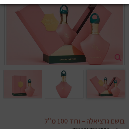
בושם גרציאלה – ורוד 100 מ"ל