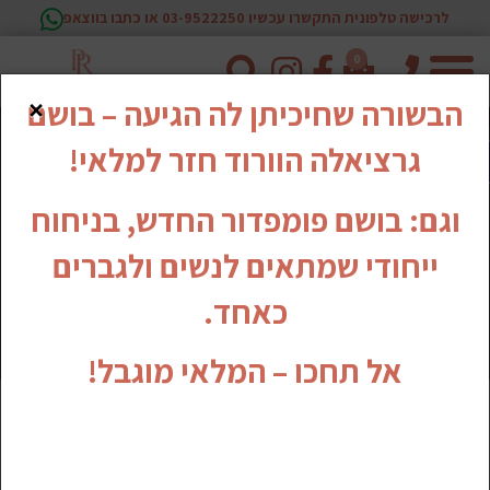
לרכישה טלפונית התקשרו עכשיו 03-9522250 או כתבו בווצאפ
0
טלפון
×
הבשורה שחיכיתן לה הגיעה – בושם
גרציאלה הוורוד חזר למלאי!
וגם: בושם פומפדור החדש, בניחוח
ייחודי שמתאים לנשים ולגברים
כאחד.
אל תחכו – המלאי מוגבל!