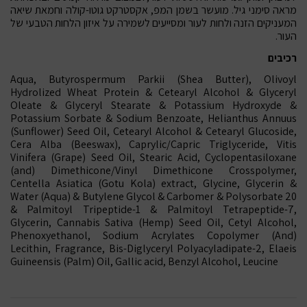
מראה סימני גיל. מועשר בשמן המפ, אקסטרקט גוטו-קולה וחמאת שיאה
המעניקים הזנה ולחות לעור ומסייעים לשמירה על איזון הלחות הטבעי של
העור.
רכיבים
Aqua, Butyrospermum Parkii (Shea Butter), Olivoyl
Hydrolized Wheat Protein & Cetearyl Alcohol & Glyceryl
Oleate & Glyceryl Stearate & Potassium Hydroxyde &
Potassium Sorbate & Sodium Benzoate, Helianthus Annuus
(Sunflower) Seed Oil, Cetearyl Alcohol & Cetearyl Glucoside,
Cera Alba (Beeswax), Caprylic/Capric Triglyceride, Vitis
Vinifera (Grape) Seed Oil, Stearic Acid, Cyclopentasiloxane
(and) Dimethicone/Vinyl Dimethicone Crosspolymer,
Centella Asiatica (Gotu Kola) extract, Glycine, Glycerin &
Water (Aqua) & Butylene Glycol & Carbomer & Polysorbate 20
& Palmitoyl Tripeptide-1 & Palmitoyl Tetrapeptide-7,
Glycerin, Cannabis Sativa (Hemp) Seed Oil, Cetyl Alcohol,
Phenoxyethanol, Sodium Acrylates Copolymer (And)
Lecithin, Fragrance, Bis-Diglyceryl Polyacyladipate-2, Elaeis
Guineensis (Palm) Oil, Gallic acid, Benzyl Alcohol, Leucine