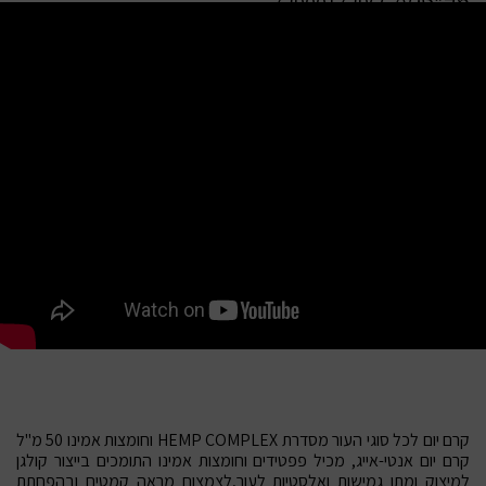
מק”ט:
7290017296678
קרם יום לכל סוגי העור מסדרת HEMP COMPLEX וחומצות אמינו 50 מ"ל
קרם יום אנטי-אייג, מכיל פפטידים וחומצות אמינו התומכים בייצור קולגן
למיצוק ומתן גמישות ואלסטיות לעור,לצמצום מראה קמטים ובהפחתת