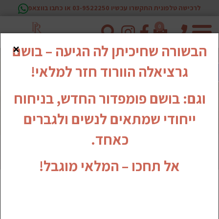
לרכישה טלפונית התקשרו עכשיו 03-9522250 או כתבו בווצאפ
0
טלפון
×
הבשורה שחיכיתן לה הגיעה – בושם
גרציאלה הוורוד חזר למלאי!
וגם: בושם פומפדור החדש, בניחוח
ייחודי שמתאים לנשים ולגברים
כאחד.
אל תחכו – המלאי מוגבל!