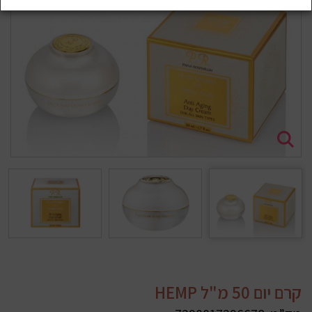
קרם יום 50 מ"ל HEMP