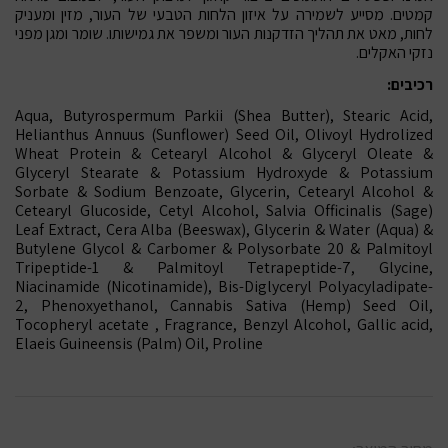
קמטים. מסייע לשמירה על איזון הלחות הטבעי של העור, מזין ומעניק
לחות, מאט את תהליך הזדקנות העור ומשפר את גמישותו. שומר ומגן מפני
נזקי האקלים.
רכיבים:
Aqua, Butyrospermum Parkii (Shea Butter), Stearic Acid,
Helianthus Annuus (Sunflower) Seed Oil, Olivoyl Hydrolized
Wheat Protein & Cetearyl Alcohol & Glyceryl Oleate &
Glyceryl Stearate & Potassium Hydroxyde & Potassium
Sorbate & Sodium Benzoate, Glycerin, Cetearyl Alcohol &
Cetearyl Glucoside, Cetyl Alcohol, Salvia Officinalis (Sage)
Leaf Extract, Cera Alba (Beeswax), Glycerin & Water (Aqua) &
Butylene Glycol & Carbomer & Polysorbate 20 & Palmitoyl
Tripeptide-1 & Palmitoyl Tetrapeptide-7, Glycine,
Niacinamide (Nicotinamide), Bis-Diglyceryl Polyacyladipate-
2, Phenoxyethanol, Cannabis Sativa (Hemp) Seed Oil,
Tocopheryl acetate , Fragrance, Benzyl Alcohol, Gallic acid,
Elaeis Guineensis (Palm) Oil, Proline