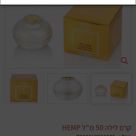
קרם לילה 50 מ"ל HEMP