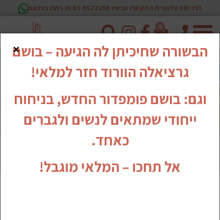
לרכישה טלפונית התקשרו עכשיו 03-9522250 או כתבו בווצאפ
0
טלפון
×
הבשורה שחיכיתן לה הגיעה – בושם
גרציאלה הוורוד חזר למלאי!
וגם: בושם פומפדור החדש, בניחוח
ייחודי שמתאים לנשים ולגברים
כאחד.
אל תחכו – המלאי מוגבל!