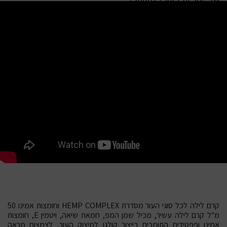
מק”ט:
7290017296685
קרם לילה לכל סוגי העור מסדרת HEMP COMPLEX וחומצות אמינו 50
מ"ל קרם לילה עשיר, מכיל שמן המפ, חמאת שיאה, ויטמין E, חומצות
אמינו ופפטידים התומכים בייצור קולגן למיצוק העור, לצמצום מראה