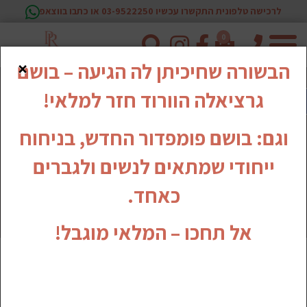
לרכישה טלפונית התקשרו עכשיו 03-9522250 או כתבו בווצאפ
0
טלפון
×
הבשורה שחיכיתן לה הגיעה – בושם
גרציאלה הוורוד חזר למלאי!
וגם: בושם פומפדור החדש, בניחוח
ייחודי שמתאים לנשים ולגברים
כאחד.
אל תחכו – המלאי מוגבל!
סדרת קרטין