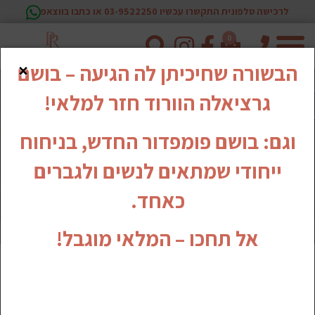
לרכישה טלפונית התקשרו עכשיו 03-9522250 או כתבו בווצאפ
0
טלפון
×
הבשורה שחיכיתן לה הגיעה – בושם
גרציאלה הוורוד חזר למלאי!
וגם: בושם פומפדור החדש, בניחוח
ייחודי שמתאים לנשים ולגברים
כאחד.
אל תחכו – המלאי מוגבל!
סבוני ידיים