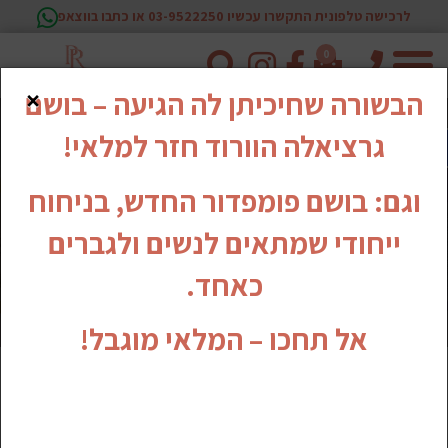
לרכישה טלפונית התקשרו עכשיו 03-9522250 או כתבו בווצאפ
0
טלפון
×
הבשורה שחיכיתן לה הגיעה – בושם
גרציאלה הוורוד חזר למלאי!
וגם: בושם פומפדור החדש, בניחוח
ייחודי שמתאים לנשים ולגברים
כאחד.
אל תחכו – המלאי מוגבל!
סבוני ידיים