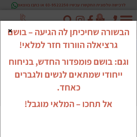
לרכישה טלפונית התקשרו עכשיו 03-9522250 או כתבו בווצאפ
0
טלפון
×
הבשורה שחיכיתן לה הגיעה – בושם
גרציאלה הוורוד חזר למלאי!
וגם: בושם פומפדור החדש, בניחוח
ייחודי שמתאים לנשים ולגברים
כאחד.
אל תחכו – המלאי מוגבל!
טיפוח הבית