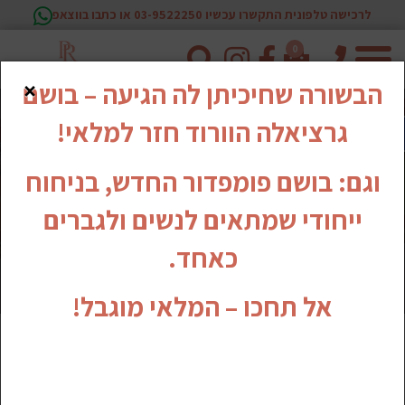
לרכישה טלפונית התקשרו עכשיו 03-9522250 או כתבו בווצאפ
0
טלפון
×
הבשורה שחיכיתן לה הגיעה – בושם
גרציאלה הוורוד חזר למלאי!
וגם: בושם פומפדור החדש, בניחוח
ייחודי שמתאים לנשים ולגברים
כאחד.
אל תחכו – המלאי מוגבל!
מוצרי מזון