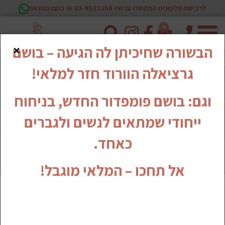
לרכישה טלפונית התקשרו עכשיו 03-9522250 או כתבו בווצאפ
0
טלפון
×
הבשורה שחיכיתן לה הגיעה – בושם
גרציאלה הוורוד חזר למלאי!
וגם: בושם פומפדור החדש, בניחוח
ייחודי שמתאים לנשים ולגברים
כאחד.
אל תחכו – המלאי מוגבל!
סדרת קרמים וסרום לפנים HEMP COMPLEX &
AMINO ACIDS