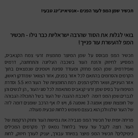
תכשיר שמן המפ לעור הפנים –אנטיאייג'ינג טבעי!
בואי לגלות את הסוד שהרבה ישראליות כבר גילו - תכשיר
המפ להעשרת עור פנייך!
תכשיר המפ
מבוסס על שמן המיוצר מתמצית זרעי צמח הקנאביס,
המסייע לחיזוק והזנת העור בשכבה העליונה והתחתונה, דרמיס
ואפידרמיס. שמן המפ מחזק ומעודד ספיגת ויטמינים שנמצאים בתוך
הקרמים והסרומים בהתאם לכל אזור בפנים, אזור הצוואר שמזדקן ראשון,
אזור העיניים, ושאר חלקי הפנים. רמת החומציות של העור היא 5.5 וסדרת
הטיפוח על בסיס שמן זרעי קנאביס מותאמת לכל סוגי העור , הן לנשים והן
לגברים.שמן המפ דומה לשכבת ההגנה של העור בשל התכולה הגבוהה
של חומצות שומן אומגה 3 ואומגה 6, ויש לו אף הרכב שומנים דומה לזה
של העור שלנו ולכן הוא בעצם משמש כלחות טבעית מעולה.
מריחה יומית של תכשיר המפ מגבירה את גמישות העור וחוזק הרקמות של
העור. רוצה לקבל עור עשיר בלחות? נמאס לך מקרמים המכילים
כימיקלים? תכשיר המפ מיוצר במיוחד עבורך, יעניק לעורך חיזוק, לחות