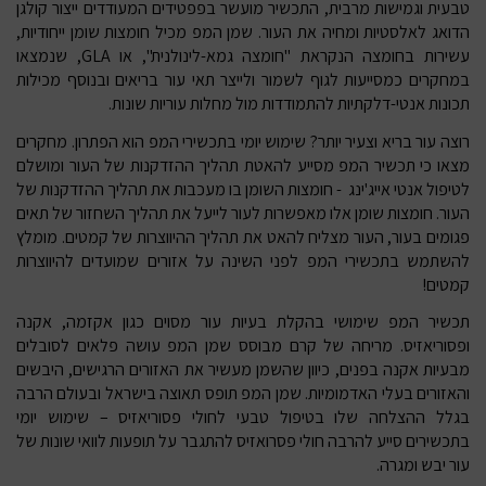
טבעית וגמישות מרבית, התכשיר מועשר בפפטידים המעודדים ייצור קולגן
הדואג לאלסטיות ומחיה את העור. שמן המפ מכיל חומצות שומן ייחודיות,
עשירות בחומצה הנקראת "חומצה גמא-לינולנית", או
GLA
, שנמצאו
במחקרים כמסייעות לגוף לשמור ולייצר תאי עור בריאים ובנוסף מכילות
תכונות אנטי-דלקתיות להתמודדות מול מחלות עוריות שונות.
רוצה עור בריא וצעיר יותר? שימוש יומי בתכשירי המפ הוא הפתרון. מחקרים
מצאו כי תכשיר המפ מסייע להאטת תהליך ההזדקנות של העור ומושלם
לטיפול אנטי אייג'ינג - חומצות השומן בו מעכבות את תהליך ההזדקנות של
העור. חומצות שומן אלו מאפשרות לעור לייעל את תהליך השחזור של תאים
פגומים בעור, העור מצליח להאט את תהליך ההיווצרות של קמטים. מומלץ
להשתמש בתכשירי המפ לפני השינה על אזורים שמועדים להיווצרות
קמטים!
תכשיר המפ
שימושי בהקלת בעיות עור מסוים כגון אקזמה, אקנה
ופסוריאזיס. מריחה של קרם מבוסס שמן המפ עושה פלאים לסובלים
מבעיות אקנה בפנים, כיוון שהשמן מעשיר את האזורים הרגישים, היבשים
והאזורים בעלי האדמומיות. שמן המפ תופס תאוצה בישראל ובעולם הרבה
בגלל ההצלחה שלו בטיפול טבעי לחולי פסוריאזיס – שימוש יומי
בתכשירים סייע להרבה חולי פסרואזיס להתגבר על תופעות לוואי שונות של
עור יבש ומגרה.