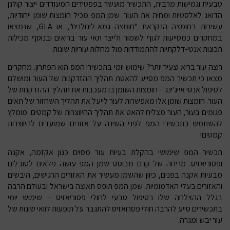
טבעית וגמישות מרבית, התכשיר מועשר בפפטידים המעודדים ייצור קולגן
הדואג לאלסטיות ומחיה את העור. שמן המפ מכיל חומצות שומן ייחודיות,
עשירות בחומצה הנקראת "חומצה גמא-לינולנית", או
GLA
, שנמצאו
במחקרים כמסייעות לגוף לשמור ולייצר תאי עור בריאים ובנוסף מכילות
תכונות אנטי-דלקתיות להתמודדות מול מחלות עוריות שונות.
רוצה עור בריא וצעיר יותר? שימוש יומי בתכשירי המפ הוא הפתרון. מחקרים
מצאו כי תכשיר המפ מסייע להאטת תהליך ההזדקנות של העור ומושלם
לטיפול אנטי אייג'ינג - חומצות השומן בו מעכבות את תהליך ההזדקנות של
העור. חומצות שומן אלו מאפשרות לעור לייעל את תהליך השחזור של תאים
פגומים בעור, העור מצליח להאט את תהליך ההיווצרות של קמטים. מומלץ
להשתמש בתכשירי המפ לפני השינה על אזורים שמועדים להיווצרות
קמטים!
תכשיר המפ
שימושי בהקלת בעיות עור מסוים כגון אקזמה, אקנה
ופסוריאזיס. מריחה של קרם מבוסס שמן המפ עושה פלאים לסובלים
מבעיות אקנה בפנים, כיוון שהשמן מעשיר את האזורים הרגישים, היבשים
והאזורים בעלי האדמומיות. שמן המפ תופס תאוצה בישראל ובעולם הרבה
בגלל ההצלחה שלו בטיפול טבעי לחולי פסוריאזיס – שימוש יומי
בתכשירים סייע להרבה חולי פסרואזיס להתגבר על תופעות לוואי שונות של
עור יבש ומגרה.