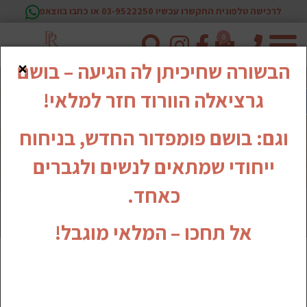
לרכישה טלפונית התקשרו עכשיו 03-9522250 או כתבו בווצאפ
0
טלפון
×
הבשורה שחיכיתן לה הגיעה – בושם
גרציאלה הוורוד חזר למלאי!
וגם: בושם פומפדור החדש, בניחוח
ייחודי שמתאים לנשים ולגברים
כאחד.
אל תחכו – המלאי מוגבל!
סדרת קרמים וסרום לפנים HEMP COMPLEX &
AMINO ACIDS