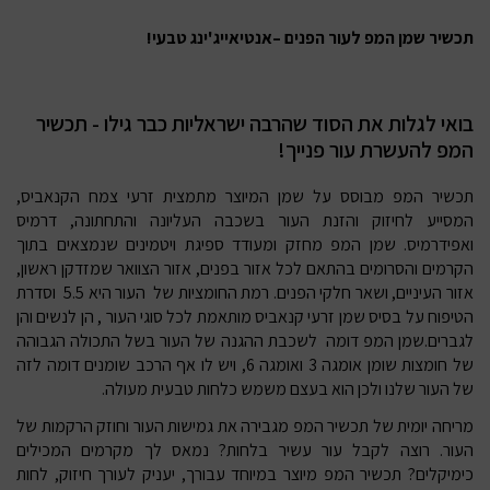
תכשיר שמן המפ לעור הפנים –אנטיאייג'ינג טבעי!
בואי לגלות את הסוד שהרבה ישראליות כבר גילו - תכשיר
המפ להעשרת עור פנייך!
תכשיר המפ
מבוסס על שמן המיוצר מתמצית זרעי צמח הקנאביס,
המסייע לחיזוק והזנת העור בשכבה העליונה והתחתונה, דרמיס
ואפידרמיס. שמן המפ מחזק ומעודד ספיגת ויטמינים שנמצאים בתוך
הקרמים והסרומים בהתאם לכל אזור בפנים, אזור הצוואר שמזדקן ראשון,
אזור העיניים, ושאר חלקי הפנים. רמת החומציות של העור היא 5.5 וסדרת
הטיפוח על בסיס שמן זרעי קנאביס מותאמת לכל סוגי העור , הן לנשים והן
לגברים.שמן המפ דומה לשכבת ההגנה של העור בשל התכולה הגבוהה
של חומצות שומן אומגה 3 ואומגה 6, ויש לו אף הרכב שומנים דומה לזה
של העור שלנו ולכן הוא בעצם משמש כלחות טבעית מעולה.
מריחה יומית של תכשיר המפ מגבירה את גמישות העור וחוזק הרקמות של
העור. רוצה לקבל עור עשיר בלחות? נמאס לך מקרמים המכילים
כימיקלים? תכשיר המפ מיוצר במיוחד עבורך, יעניק לעורך חיזוק, לחות