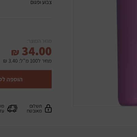
צבוע ופגום
מחיר המוצר:
34.00
₪
מחיר ל100 מ"ל:
3.40 ₪
הוספה לס
תשלום
מש
מאובטח
עד 