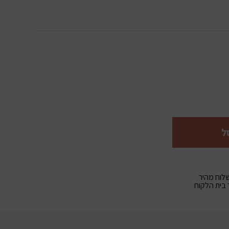
ל
לוח מהיר
בית הלקוח