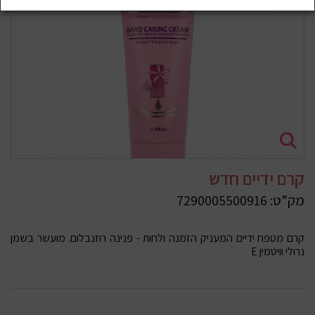
קרם ידיים חדש
מק”ט:
7290005500916
קרם מטפח ידיים המעניק הזמנה ולחות - פנינה רוזנבלום. מועשר בשמן
נרולי וויטמין E