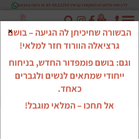
לרכישה טלפונית התקשרו עכשיו 03-9522250 או כתבו בווצאפ
0
טלפון
×
הבשורה שחיכיתן לה הגיעה – בושם
גרציאלה הוורוד חזר למלאי!
וגם: בושם פומפדור החדש, בניחוח
ייחודי שמתאים לנשים ולגברים
כאחד.
אל תחכו – המלאי מוגבל!