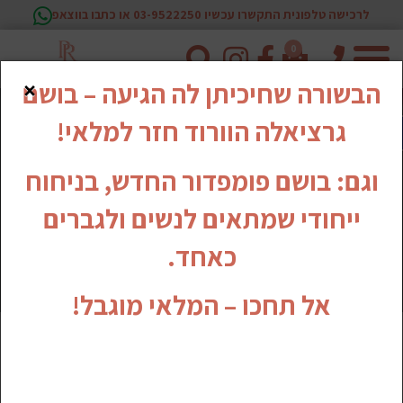
לרכישה טלפונית התקשרו עכשיו 03-9522250 או כתבו בווצאפ
0
טלפון
×
הבשורה שחיכיתן לה הגיעה – בושם
גרציאלה הוורוד חזר למלאי!
וגם: בושם פומפדור החדש, בניחוח
ייחודי שמתאים לנשים ולגברים
כאחד.
אל תחכו – המלאי מוגבל!