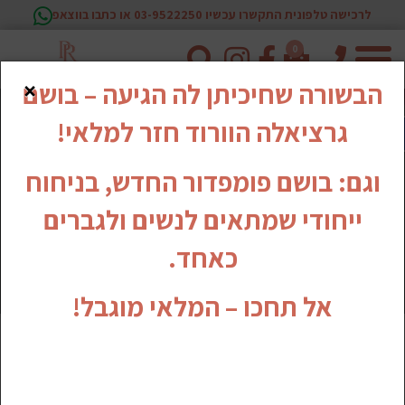
לרכישה טלפונית התקשרו עכשיו 03-9522250 או כתבו בווצאפ
0
טלפון
×
הבשורה שחיכיתן לה הגיעה – בושם
גרציאלה הוורוד חזר למלאי!
וגם: בושם פומפדור החדש, בניחוח
ייחודי שמתאים לנשים ולגברים
כאחד.
אל תחכו – המלאי מוגבל!