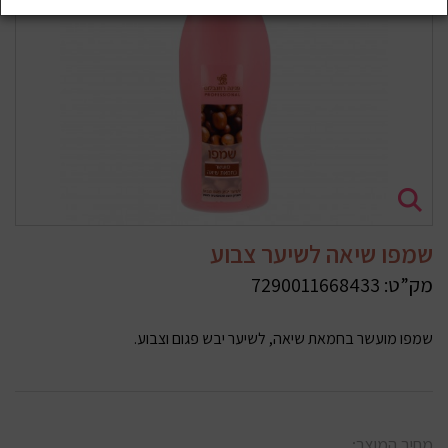
שמפו שיאה לשיער צבוע
מק”ט:
7290011668433
שמפו מועשר בחמאת שיאה, לשיער יבש פגום וצבוע.
מחיר המוצר: