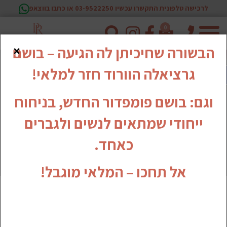
לרכישה טלפונית התקשרו עכשיו 03-9522250 או כתבו בווצאפ
0
טלפון
×
הבשורה שחיכיתן לה הגיעה – בושם
גרציאלה הוורוד חזר למלאי!
וגם: בושם פומפדור החדש, בניחוח
ייחודי שמתאים לנשים ולגברים
כאחד.
אל תחכו – המלאי מוגבל!