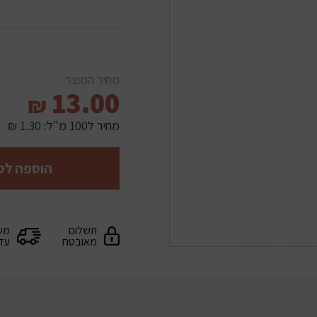
מחיר המוצר:
13.00
₪
מחיר ל100 מ"ל:
1.30 ₪
הוספה לס
תשלום
מש
מאובטח
עד 