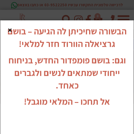
לרכישה טלפונית התקשרו עכשיו 03-9522250 או כתבו בווצאפ
0
טלפון
×
הבשורה שחיכיתן לה הגיעה – בושם
גרציאלה הוורוד חזר למלאי!
וגם: בושם פומפדור החדש, בניחוח
ייחודי שמתאים לנשים ולגברים
כאחד.
אל תחכו – המלאי מוגבל!