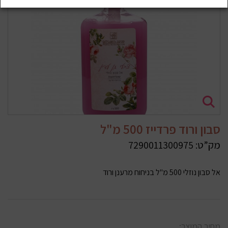
סבון ורוד פרדייז 500 מ"ל
מק”ט:
7290011300975
אל סבון נוזלי 500 מ"ל בניחוח מרענן ורוד
מחיר המוצר: