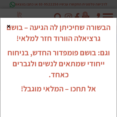
לרכישה טלפונית התקשרו עכשיו 03-9522250 או כתבו בווצאפ
0
טלפון
×
הבשורה שחיכיתן לה הגיעה – בושם
גרציאלה הוורוד חזר למלאי!
וגם: בושם פומפדור החדש, בניחוח
ייחודי שמתאים לנשים ולגברים
כאחד.
אל תחכו – המלאי מוגבל!