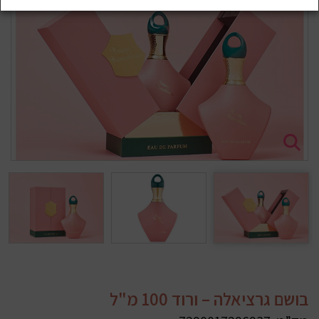
בושם גרציאלה – ורוד 100 מ"ל