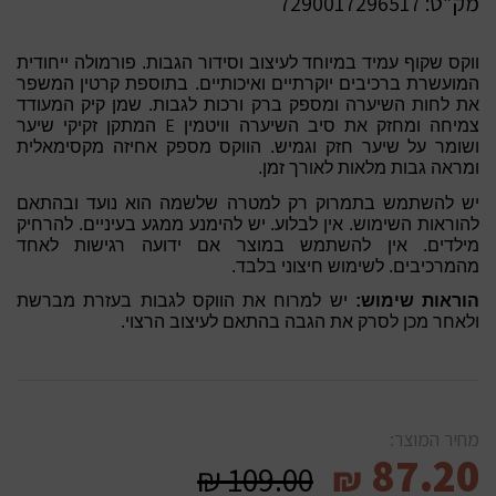
מק”ט:
7290017296517
ווקס שקוף עמיד במיוחד לעיצוב וסידור הגבות. פורמולה ייחודית
המועשרת ברכיבים יוקרתיים ואיכותיים. בתוספת קרטין המשפר
את לחות השיערה ומספק ברק ורכות לגבות. שמן קיק המעודד
E
צמיחה ומחזק את סיב השיערה וויטמין
המתקן זקיקי שיער
ושומר על שיער חזק וגמיש. הווקס מספק אחיזה מקסימאלית
ומראה גבות מלאות לאורך זמן.
יש להשתמש בתמרוק רק למטרה שלשמה הוא נועד ובהתאם
להוראות השימוש. אין לבלוע. יש להימנע ממגע בעיניים. להרחיק
מילדים. אין להשתמש במוצר אם ידועה רגישות לאחד
מהמרכיבים. לשימוש חיצוני בלבד.
הוראות שימוש:
יש למרוח את הווקס לגבות בעזרת מברשת
ולאחר מכן לסרק את הגבה בהתאם לעיצוב הרצוי.
מחיר המוצר:
87.20
₪
109.00
₪