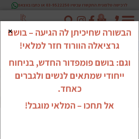
לרכישה טלפונית התקשרו עכשיו 03-9522250 או כתבו בווצאפ
0
טלפון
×
הבשורה שחיכיתן לה הגיעה – בושם
גרציאלה הוורוד חזר למלאי!
וגם: בושם פומפדור החדש, בניחוח
ייחודי שמתאים לנשים ולגברים
כאחד.
אל תחכו – המלאי מוגבל!