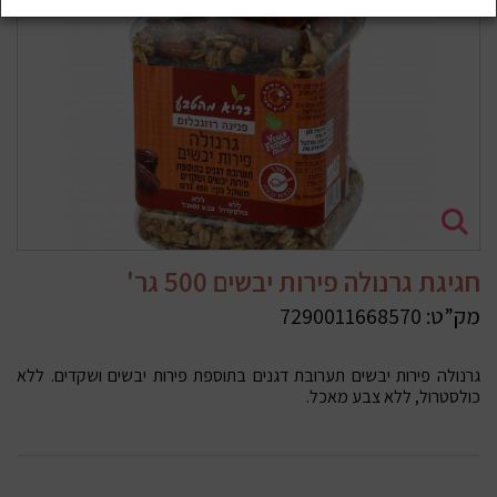
חגיגת גרנולה פירות יבשים 500 גר'
מק”ט:
7290011668570
גרנולה פירות יבשים תערובת דגנים בתוספת פירות יבשים ושקדים. ללא
כולסטרול, ללא צבע מאכל.