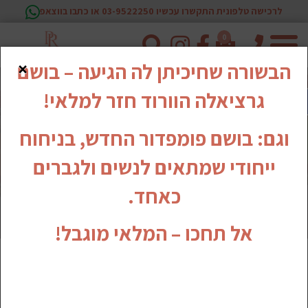
לרכישה טלפונית התקשרו עכשיו 03-9522250 או כתבו בווצאפ
0
טלפון
×
הבשורה שחיכיתן לה הגיעה – בושם
גרציאלה הוורוד חזר למלאי!
וגם: בושם פומפדור החדש, בניחוח
ייחודי שמתאים לנשים ולגברים
כאחד.
אל תחכו – המלאי מוגבל!