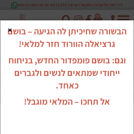
לרכישה טלפונית התקשרו עכשיו 03-9522250 או כתבו בווצאפ
0
טלפון
×
הבשורה שחיכיתן לה הגיעה – בושם
גרציאלה הוורוד חזר למלאי!
וגם: בושם פומפדור החדש, בניחוח
ייחודי שמתאים לנשים ולגברים
כאחד.
אל תחכו – המלאי מוגבל!