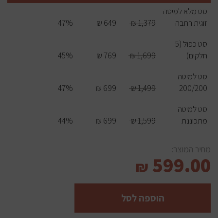
סט מלא למיטה
זוגית רחבה
1,379 ₪
649 ₪
47%
סט כפול (5
חלקים)
1,699 ₪
769 ₪
45%
סט למיטה
47%
699 ₪
1,499 ₪
200/200
סט למיטה
מתכוננת
1,599 ₪
699 ₪
44%
מחיר המוצר:
599.00
₪
הוספה לסל