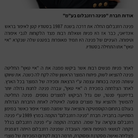
אודות חברת "פנינה רוזנבלום בע"מ"
פנינה רוזנבלום החלה את דרכה בשנת 1987 בסטודיו קטן לאיפור בראש
אינדיאני, כבר אז היו פניות ושאלות רבות מצד הלקוחות לגבי איפורה
וטיפוחה. העיניים של פנינה היו תמיד מאופרות בפטנט שלה שנקרא "איי
טאץ" אתו התחילה בסטודיו.
לאחר פניות מנשים רבות אשר ביקשו ממנה את ה "איי טאץ" החליטה
פנינה להוציאו לשוק. פיתוח המוצר הראשון שלה לקח לה כשנה. את שיווקו
עשתה פנינה בכוחות עצמה ע"י הרצאות ומכירה של המוצר בכל הארץ.
לאחר הצלחתה במכירת ה "איי טאץ", עברה פנינה לחנות גדולה יותר
בדיזינגוף סנטר, שם גדל הביקוש למוצרים נוספים. פנינה החליטה
להמשיך ולהוציא עוד מוצרים ונסעה לאיטליה לאחת החברות הגדולות
בעולם בתחום הקוסמטיקה והוציאה עוד שמונה מוצרי איפור כאשר במימון
הסתייעה בחבריה. חברת "פנינה רוזנבלום" הוקמה במרץ 1989 ע"י פנינה
רוזנבלום ונקראה על שמה. החברה הוקמה ע"י פנינה רוזנבלום בגלל
זיקתה לנושאי הטיפוח והיופי. העובדה שפנינה רוזנבלום הייתה דוגמנית
מצליחה ואישה מסקרנת ומסוקרת, תרמה רבות לקידום המכירות של מוצרי