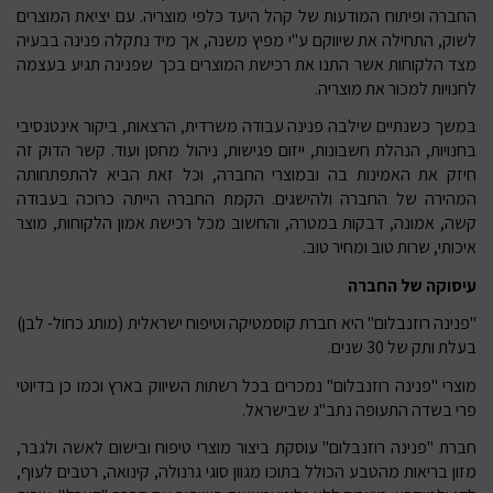
החברה ופיתוח המודעות של קהל היעד כלפי מוצריה. עם יציאת המוצרים
לשוק, התחילה את שיווקם ע"י מפיץ משנה, אך מיד נתקלה פנינה בבעיה
מצד הלקוחות אשר התנו את רכישת המוצרים בכך שפנינה תגיע בעצמה
לחנויות למכור את מוצריה.
במשך כשנתיים שילבה פנינה עבודה משרדית, הרצאות, ביקור אינטנסיבי
בחנויות, הנהלת חשבונות, ייזום פגישות, ניהול מחסן ועוד. קשר הדוק זה
חיזק את האמינות בה ובמוצרי החברה, וכל זאת הביא להתפתחותה
המהירה של החברה ולהישגים. הקמת החברה הייתה כרוכה בעבודה
קשה, אמונה, דבקות במטרה, והחשוב מכל רכישת אמון הלקוחות, מוצר
איכותי, שרות טוב ומחיר טוב.
עיסוקה של החברה
"פנינה רוזנבלום" היא חברת קוסמטיקה וטיפוח ישראלית (מותג כחול- לבן)
בעלת ותק של 30 שנים.
מוצרי "פנינה רוזנבלום" נמכרים בכל רשתות השיווק בארץ וכמו כן בדיוטי
פרי בשדה התעופה נתב"ג שבישראל.
חברת "פנינה רוזנבלום" עוסקת ביצור מוצרי טיפוח ובישום לאשה ולגבר,
מזון בריאות מהטבע הכולל בתוכו מגוון סוגי גרנולה, קינואה, רטבים לעוף,