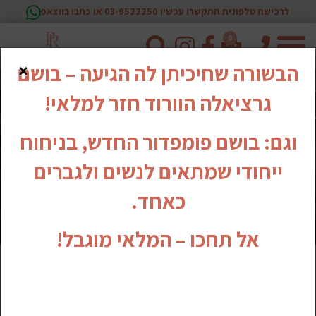
לרכישה טלפונית התקשרו עכשיו 03-9522250 או כתבו בווצאפ
0
טלפון
×
הבשורה שחיכיתן לה הגיעה – בושם
גרציאלה הוורוד חזר למלאי!
וגם: בושם פומפדור החדש, בניחוח
ייחודי שמתאים לנשים ולגברים
כאחד.
אל תחכו – המלאי מוגבל!
אודות פנינה רוזנבלום