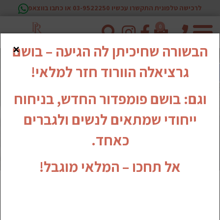
לרכישה טלפונית התקשרו עכשיו 03-9522250 או כתבו בווצאפ
0
טלפון
×
הבשורה שחיכיתן לה הגיעה – בושם
גרציאלה הוורוד חזר למלאי!
וגם: בושם פומפדור החדש, בניחוח
ייחודי שמתאים לנשים ולגברים
כאחד.
אל תחכו – המלאי מוגבל!
סרטוני ההדרכה שלנו