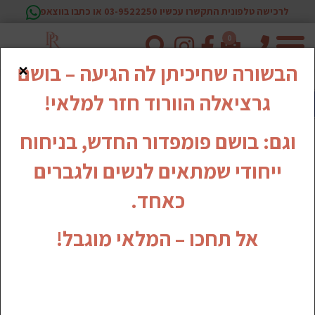
לרכישה טלפונית התקשרו עכשיו 03-9522250 או כתבו בווצאפ
0
טלפון
עגלת קניות
×
הבשורה שחיכיתן לה הגיעה – בושם
גרציאלה הוורוד חזר למלאי!
וגם: בושם פומפדור החדש, בניחוח
עגלת הקניות שלך ריקה
ייחודי שמתאים לנשים ולגברים
כאחד.
אל תחכו – המלאי מוגבל!
אודות החברה
צור קשר
מפת אתר
מאמרים