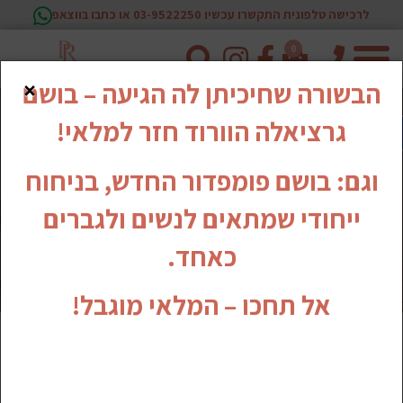
לרכישה טלפונית התקשרו עכשיו 03-9522250 או כתבו בווצאפ
0
טלפון
×
הבשורה שחיכיתן לה הגיעה – בושם
גרציאלה הוורוד חזר למלאי!
וגם: בושם פומפדור החדש, בניחוח
ייחודי שמתאים לנשים ולגברים
כאחד.
אל תחכו – המלאי מוגבל!
סדרת האיפור החדשה