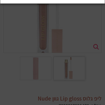
ליפ גלוס Lip gloss גוון Nude