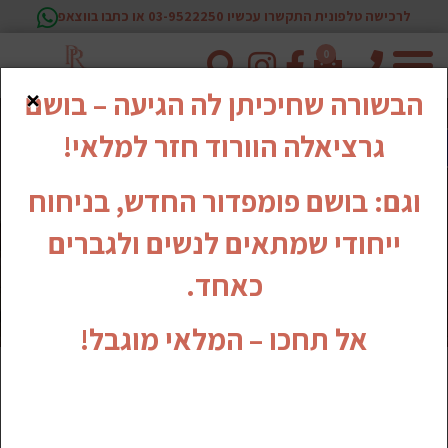
לרכישה טלפונית התקשרו עכשיו 03-9522250 או כתבו בווצאפ
0
טלפון
×
הבשורה שחיכיתן לה הגיעה – בושם
גרציאלה הוורוד חזר למלאי!
וגם: בושם פומפדור החדש, בניחוח
ייחודי שמתאים לנשים ולגברים
כאחד.
אל תחכו – המלאי מוגבל!