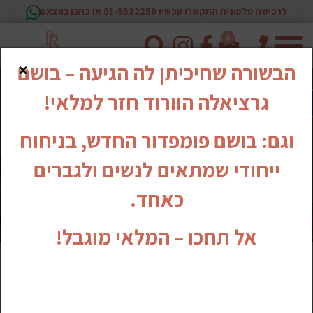
לרכישה טלפונית התקשרו עכשיו 03-9522250 או כתבו בווצאפ
0
טלפון
×
הבשורה שחיכיתן לה הגיעה – בושם
גרציאלה הוורוד חזר למלאי!
וגם: בושם פומפדור החדש, בניחוח
ייחודי שמתאים לנשים ולגברים
כאחד.
אל תחכו – המלאי מוגבל!