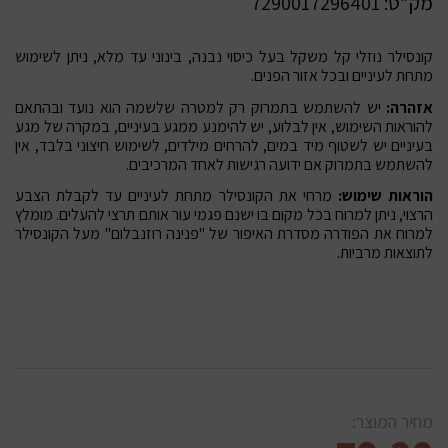
מק”ט:
7290017296401
קונסילר נוזלי קל משקל בעל כיסוי נבנה, בינוני עד מלא, ניתן לשימוש
מתחת לעיניים ובכל אזור הפנים.
אזהרה:
יש להשתמש בתמרוק רק למטרה שלשמה הוא נועד ובהתאם
להוראות השימוש, אין לבלוע, יש להימנע ממגע בעיניים, במקרה של מגע
בעיניים יש לשטוף מיד במים, להרחים מילדים, לשימוש חיצוני בלבד, אין
להשתמש בתמרוק אם ידועה רגישות לאחד המרכיבים.
הוראות שימוש:
מרחי את הקונסילר מתחת לעיניים עד לקבלת הצבע
הרצוי, ניתן למרוח בכל מקום בו ישנם פגמי עור אותם תרצי להעלים. מומלץ
למרוח את הפודרה מסדרת האיפור של "פנינה רוזנבלום" מעל הקונסילר
לתוצאות מרביות.
מחיר המוצר: