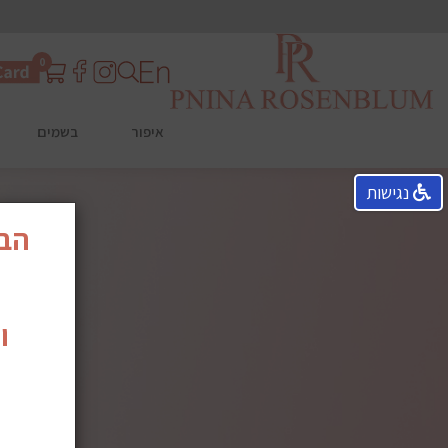
0
איפור
בשמים
נגישות
הבש
ו