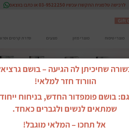
לרכישה טלפונית התקשרו עכשיו 03-9522250 או כתבו בווצאפ
מוצרי טיפוח
מוצרי מזון
מצעים
סדרת קרמים וסרום לפנים EX
ורה שחיכיתן לה הגיעה – בושם גרציא
הוורוד חזר למלאי!
גם: בושם פומפדור החדש, בניחוח ייחודי
שמתאים לנשים ולגברים כאחד.
אל תחכו – המלאי מוגבל!