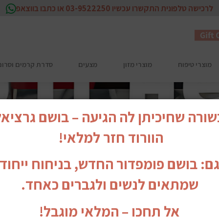
לרכישה טלפונית התקשרו עכשיו 03-9522250 או כתבו בווצאפ
מוצרי טיפוח
מוצרי מזון
מצעים
סדרת קרמים וסרום לפנים EX
ורה שחיכיתן לה הגיעה – בושם גרציא
הוורוד חזר למלאי!
גם: בושם פומפדור החדש, בניחוח ייחודי
שמתאים לנשים ולגברים כאחד.
אל תחכו – המלאי מוגבל!