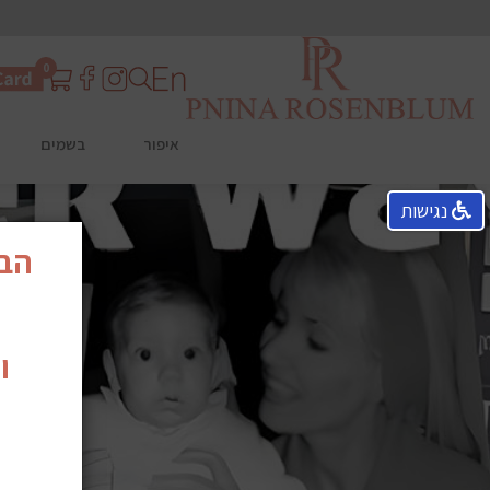
0
איפור
בשמים
נגישות
הבש
ו