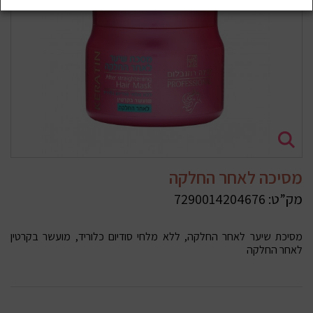
מסיכה לאחר החלקה
מק”ט:
7290014204676
מסיכת שיער לאחר החלקה, ללא מלחי סודיום כלוריד, מועשר בקרטין
לאחר החלקה