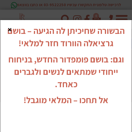
לרכישה טלפונית התקשרו עכשיו 03-9522250 או כתבו בווצאפ
0
טלפון
×
הבשורה שחיכיתן לה הגיעה – בושם
גרציאלה הוורוד חזר למלאי!
וגם: בושם פומפדור החדש, בניחוח
ייחודי שמתאים לנשים ולגברים
כאחד.
אל תחכו – המלאי מוגבל!